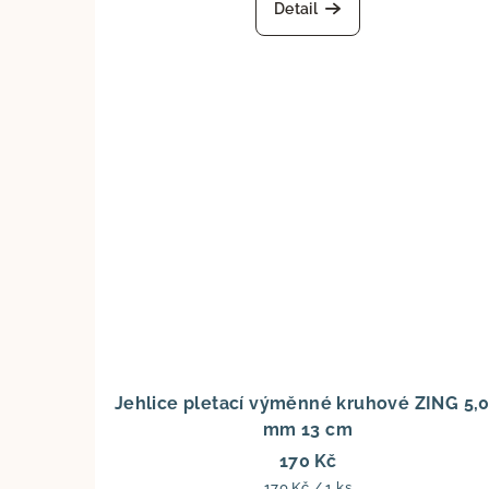
Detail
Jehlice pletací výměnné kruhové ZING 5,
mm 13 cm
170 Kč
Měrná
170 Kč / 1 ks