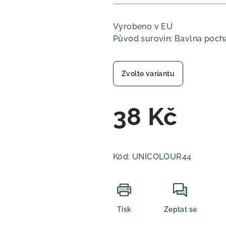
Vyrobeno v EU
Původ surovin: Bavlna pochá
Zvolte variantu
38 Kč
Měrná
cena:
Kód:
UNICOLOUR44
Tisk
Zeptat se