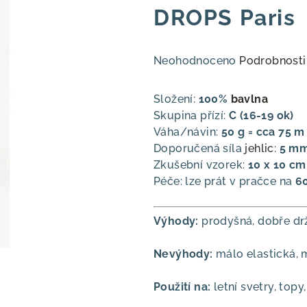
DROPS Paris
Průměrné
Neohodnoceno
Podrobnosti
hodnocení
produktu
Složení:
100%
bavlna
je
Skupina přízí:
C (16-19 ok)
0,0
Váha/návin:
50 g = cca 75 m
z
Doporučená síla
jehlic
:
5 m
5
Zkušební vzorek:
10 x 10 cm 
hvězdiček.
Péče: lze prát v pračce na
6
Výhody:
prodyšná, dobře drž
Nevýhody:
málo elastická, 
Použití na:
letní svetry, topy