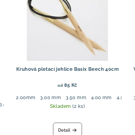
Kruhová pletací jehlice Basix Beech 40cm
85 Kč
od
2.00mm
3.00 mm
3.50 mm
4.00 mm
4.50 m
6.00 mm
7.00 mm
Skladem
(2 ks)
Detail