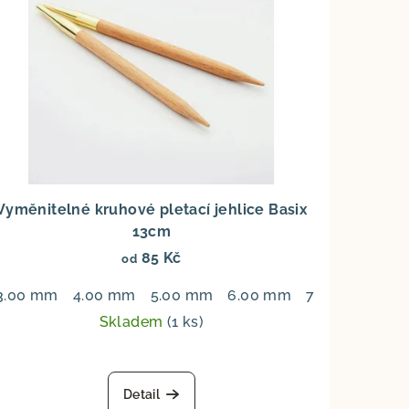
Vyměnitelné kruhové pletací jehlice Basix
13cm
85 Kč
od
m
3.00 mm
5.00 mm
4.00 mm
5.50 mm
5.00 mm
6.00 mm
7.00 mm
8.
Skladem
(1 ks)
Detail