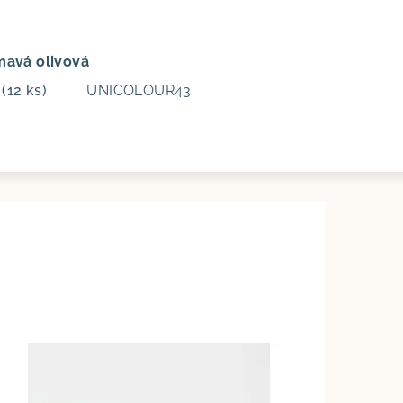
mavá olivová
m
(12 ks)
UNICOLOUR43