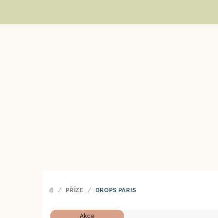
Přejít
na
obsah
/
PŘÍZE
/
DROPS PARIS
DOMŮ
Akce