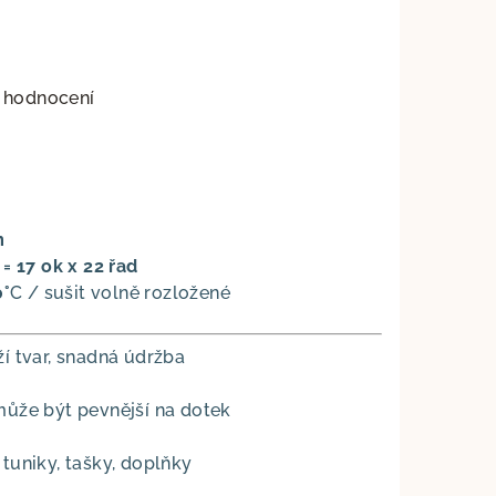
 hodnocení
m
= 17 ok x 22 řad
0°
C / sušit volně rozložené
í tvar, snadná údržba
může být pevnější na dotek
, tuniky, tašky, doplňky