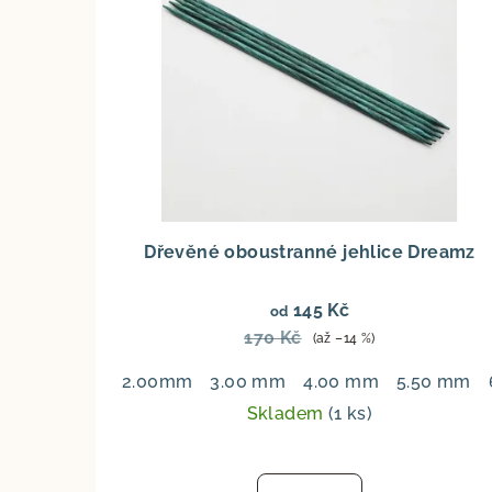
Dřevěné oboustranné jehlice Dreamz
145 Kč
od
170 Kč
(až –14 %)
2.00mm
3.00 mm
4.00 mm
5.50 mm
Skladem
(1 ks)