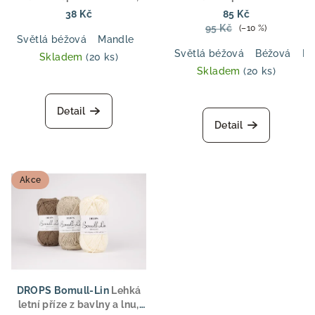
ideální pro letní oděvy,
vlny a bavlny, DK tloušťka,
38 Kč
85 Kč
topy a dětské oblečení
ideální pro svetry, topy a
95 Kč
(–10 %)
dětské oblečení
Světlá béžová
Mandle
Mech
Tmavá modrá
Džínová m
Světlá béžová
Béžová
Pu
Skladem
(20 ks)
Skladem
(20 ks)
Detail
Detail
Akce
DROPS Bomull-Lin
Lehká
letní příze z bavlny a lnu,