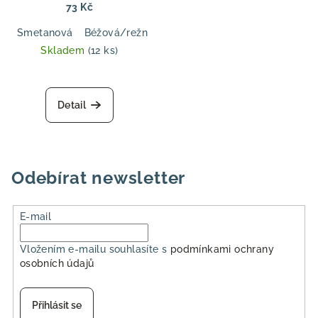
aran tloušťka, pro svetry,
73 Kč
topy a doplňky
Smetanová
Béžová/režná
Hnědá
Tmavě modrá
Světl
Skladem
(12 ks)
Detail
Odebírat newsletter
E-mail
Vložením e-mailu souhlasíte s
podmínkami ochrany
osobních údajů
Přihlásit se