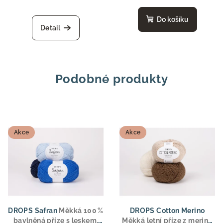
Do košíku
Detail
Podobné produkty
Akce
Akce
DROPS Safran
Měkká 100 %
DROPS Cotton Merino
bavlněná příze s leskem,
Měkká letní příze z merino