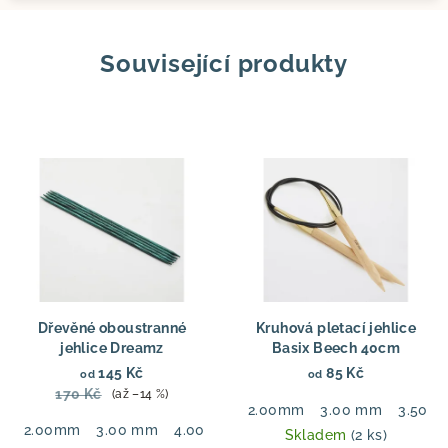
Související produkty
Dřevěné oboustranné
Kruhová pletací jehlice
jehlice Dreamz
Basix Beech 40cm
145 Kč
85 Kč
od
od
170 Kč
(až –14 %)
2.00mm
3.00 mm
3.50 
2.00mm
3.00 mm
4.00 mm
5.50 mm
6.00 mm
7.00
Skladem
(2 ks)