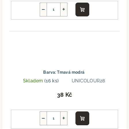
−
+
Do
košíku
Barva: Tmavá modrá
Skladem
(16 ks)
UNICOLOUR28
38 Kč
−
+
Do
košíku