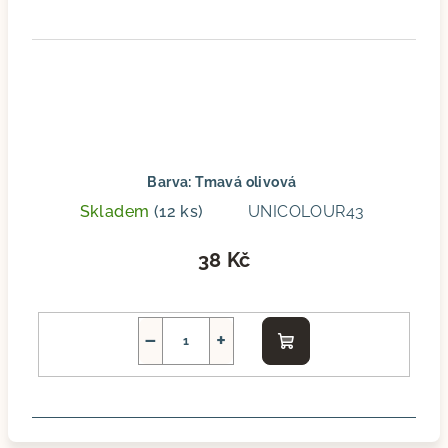
Barva: Tmavá olivová
Skladem
(12 ks)
UNICOLOUR43
38 Kč
−
+
Do
košíku