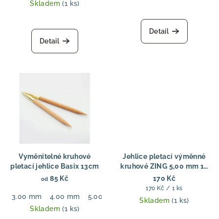
Skladem
(1 ks)
Detail
Detail
Vyměnitelné kruhové
Jehlice pletací výměnné
pletací jehlice Basix 13cm
kruhové ZING 5,00 mm 13
cm
85 Kč
170 Kč
od
Měrná
170 Kč / 1 ks
3.00 mm
4.00 mm
5.00 mm
6.00 mm
7.00 mm
8.00
cena:
Skladem
(1 ks)
Skladem
(1 ks)