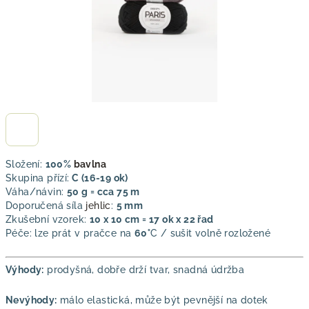
Složení:
100%
bavlna
Skupina přízí:
C (16-19 ok)
Váha/návin:
50 g = cca 75 m
Doporučená síla
jehlic
:
5 mm
Zkušební vzorek:
10 x 10 cm = 17 ok x 22 řad
Péče: lze prát v pračce na
60°
C / sušit volně rozložené
Výhody:
prodyšná, dobře drží tvar, snadná údržba
Nevýhody:
málo elastická, může být pevnější na dotek