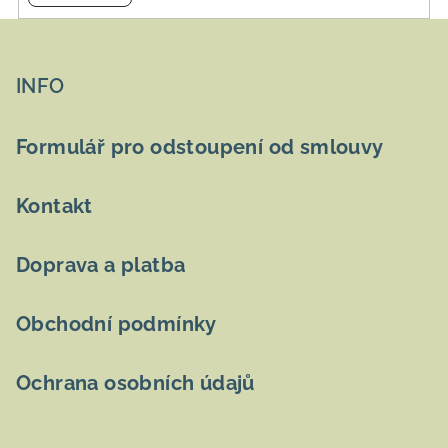
Z
á
p
INFO
a
t
Formulář pro odstoupení od smlouvy
í
Kontakt
Doprava a platba
Obchodní podmínky
Ochrana osobních údajů