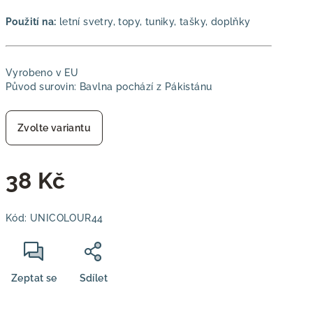
Použití na:
letní svetry, topy, tuniky, tašky, doplňky
Vyrobeno v EU
Původ surovin: Bavlna pochází z Pákistánu
Zvolte variantu
38 Kč
Měrná
Kód:
UNICOLOUR44
cena:
Zeptat se
Sdílet